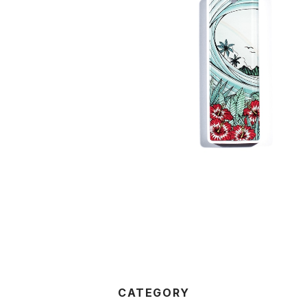
見守りタグ biblle（ビブル）／アロハウ
×ホワイト
¥4,070
CATEGORY