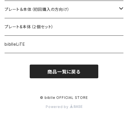
プレート＆本体（初回購入の方向け）
ブラック ベース
プレート&本体（２個セット）
ホワイト ベース
biblleLiTE
アレクサンダーリーチャン
商品一覧に戻る
SHETA
JAM HOME MADE
© biblle OFFICIAL STORE
Powered by
４３０ -FOURTHIRTY-