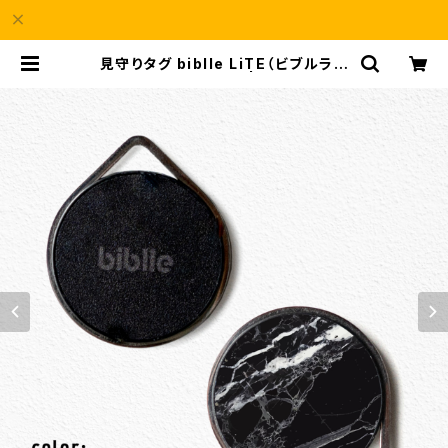
見守りタグ biblle LiTE（ビブルライ
ト）/ marble black | biblle OFFI
CIAL STORE