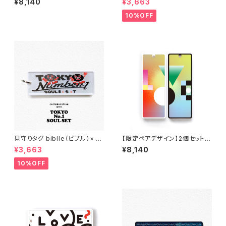
¥8,140
¥3,663
k
10%OFF
見守りタグ biblle（ビブル）× T
【限定ペアデザイン】2個セットbi
OKYO No.1 SOUL SET/whit
blle-LOVEカラフル‐
¥3,663
¥8,140
e
10%OFF